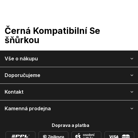
Přejít
na
obsah
Černá Kompatibilní Se
šňůrkou
Z
Vše o nákupu
á
p
a
Doporučujeme
t
í
Kontakt
Kamenná prodejna
Doprava a platba