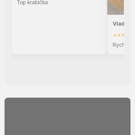
Top krabička
Vlado
★★★★★
Rychlé d