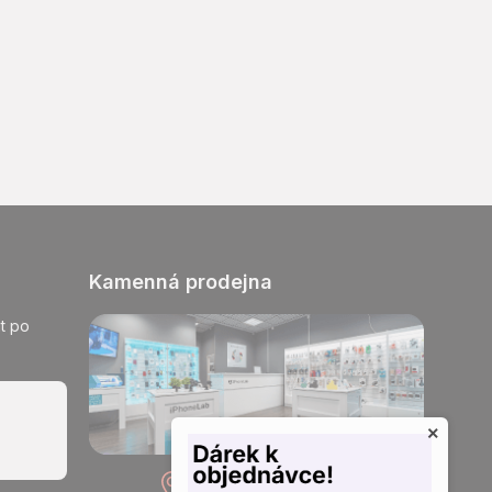
Kamenná prodejna
t po
×