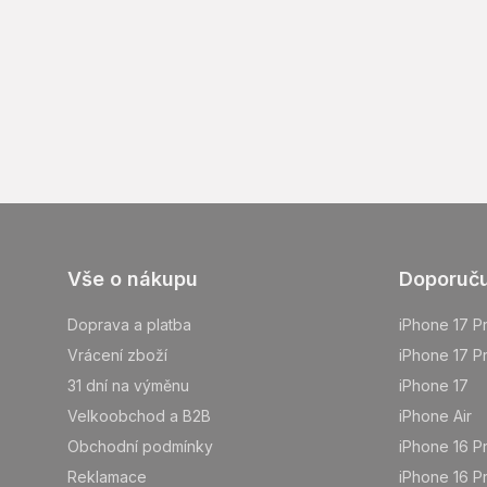
Z
Vše o nákupu
Doporuč
á
p
Doprava a platba
iPhone 17 P
a
Vrácení zboží
iPhone 17 P
t
31 dní na výměnu
iPhone 17
í
Velkoobchod a B2B
iPhone Air
Obchodní podmínky
iPhone 16 P
Reklamace
iPhone 16 P