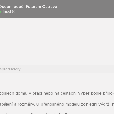
Osobní odběr Futurum Ostrava
ihned 🤩
eproduktory
oslech doma, v práci nebo na cestách. Vyber podle připoj
 napájení a rozměry. U přenosného modelu zohledni výdrž, 