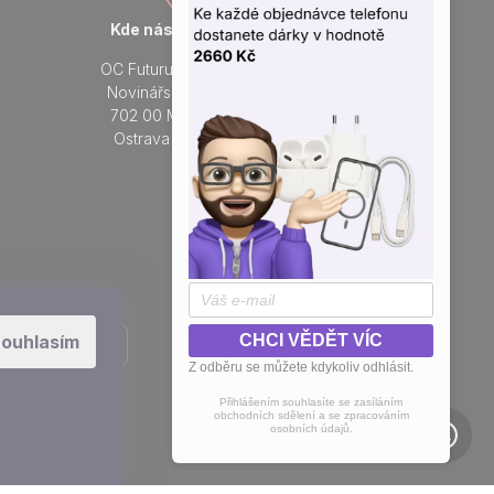
Kde nás najdete
Otevřeno každý den
OC Futurum Ostrava
Po - Ne:
Novinářská 3178/6
9 - 21 hod.
702 00 Moravská
Do prodejny
Ostrava a Přívoz
Přidejte se k nám na sítích
ouhlasím
CHCI VĚDĚT VÍC
Z odběru se můžete kdykoliv odhlásit.
Přihlášením souhlasíte se zasíláním
obchodních sdělení a se zpracováním
osobních údajů.