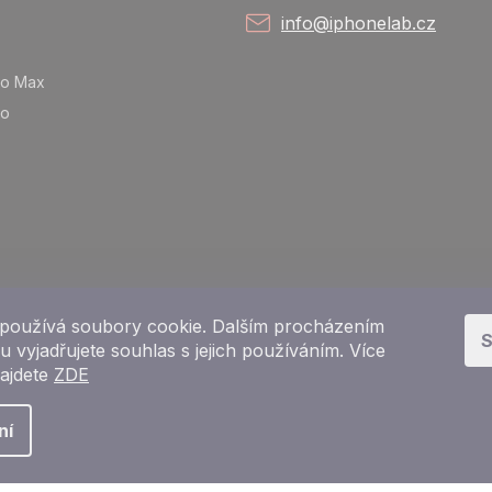
info@iphonelab.cz
ro Max
ro
používá soubory cookie. Dalším procházením
S
 vyjadřujete souhlas s jejich používáním. Více
najdete
ZDE
Copyright 2026
e-shop iPhoneLab.cz
. Všechna práva vyhrazena.
ní
Vytvořil Shoptet