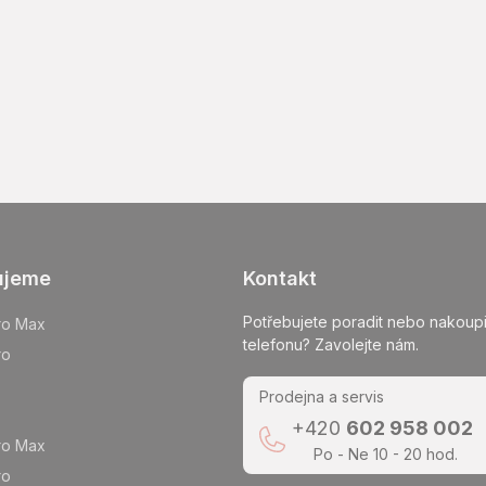
ujeme
Kontakt
Potřebujete poradit nebo nakoupi
ro Max
telefonu? Zavolejte nám.
ro
Prodejna a servis
+420
602 958 002
ro Max
Po - Ne 10 - 20 hod.
ro