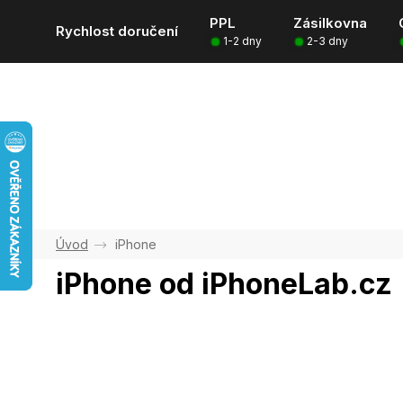
Přejít
PPL
Zásilkovna
na
Rychlost doručení
1-2 dny
2-3 dny
obsah
iPhone
iPhone od iPhoneLab.cz