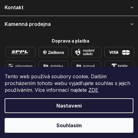
í
Kontakt
Kamenná prodejna
Doprava a platba
Tento web používá soubory cookie. Dalším
procházením tohoto webu vyjadřujete souhlas s jejich
Přidejte se k nám na sítích
používáním. Více informací najdete
ZDE
Nastavení
Vytvořil Shoptet
Copyright 2026
e-shop iPhoneLab.cz
. Všechna práva
Souhlasím
vyhrazena.