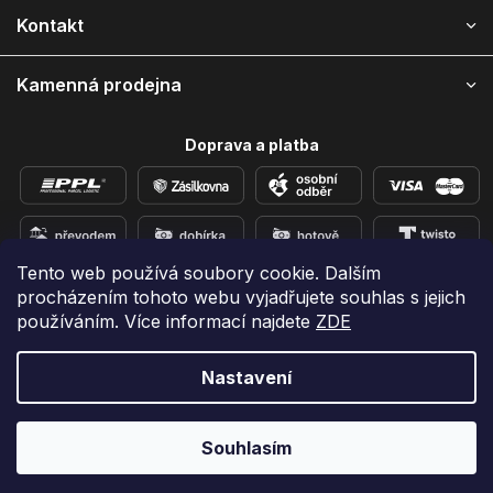
í
Kontakt
Kamenná prodejna
Doprava a platba
Tento web používá soubory cookie. Dalším
procházením tohoto webu vyjadřujete souhlas s jejich
Přidejte se k nám na sítích
používáním. Více informací najdete
ZDE
Nastavení
Vytvořil Shoptet
Copyright 2026
e-shop iPhoneLab.cz
. Všechna práva
Souhlasím
vyhrazena.