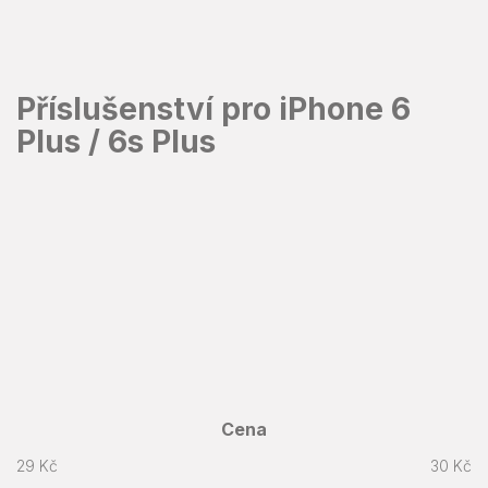
Přejít
na
obsah
Příslušenství pro iPhone 6
Plus / 6s Plus
Cena
29
Kč
30
Kč