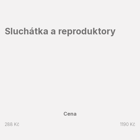
Přejít
na
obsah
Sluchátka a reproduktory
Cena
288
Kč
1190
Kč