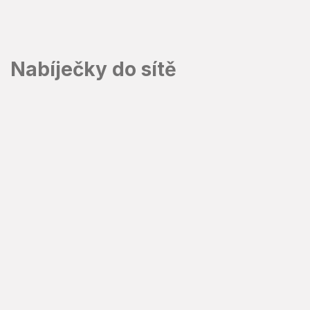
Přejít
na
obsah
Nabíječky do sítě