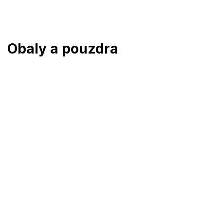
Přejít
na
obsah
Obaly a pouzdra