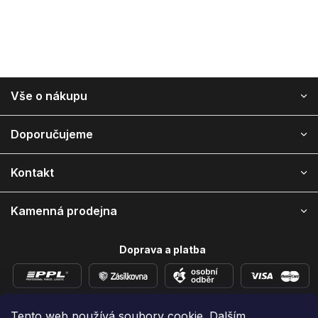
Z
Vše o nákupu
á
p
a
Doporučujeme
t
í
Kontakt
Kamenná prodejna
Doprava a platba
Tento web používá soubory cookie. Dalším