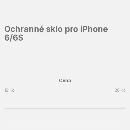
Přejít
na
obsah
Ochranné sklo pro iPhone
6/6S
Cena
19
Kč
20
Kč