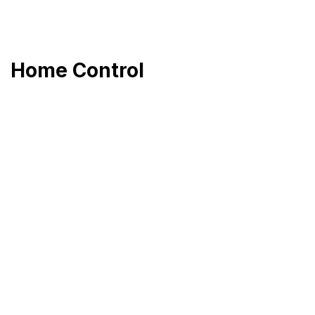
Přejít
na
obsah
Home Control