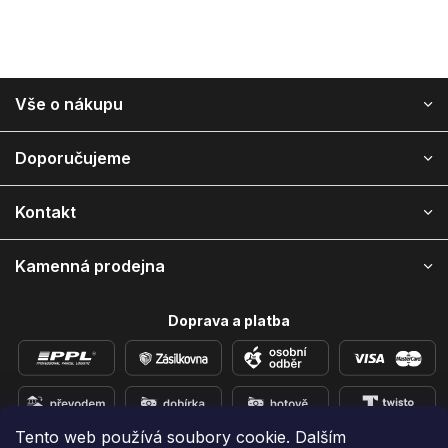
Z
Vše o nákupu
á
p
a
Doporučujeme
t
í
Kontakt
Kamenná prodejna
Doprava a platba
Tento web používá soubory cookie. Dalším