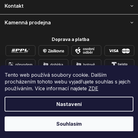
í
Kontakt
Kamenná prodejna
Doprava a platba
Tento web používá soubory cookie. Dalším
procházením tohoto webu vyjadřujete souhlas s jejich
Přidejte se k nám na sítích
používáním. Více informací najdete
ZDE
Nastavení
Vytvořil Shoptet
Copyright 2026
e-shop iPhoneLab.cz
. Všechna práva
Souhlasím
vyhrazena.