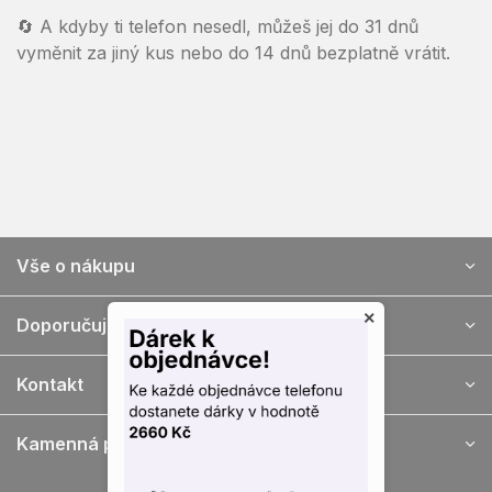
🔄 A kdyby ti telefon nesedl, můžeš jej do 31 dnů
vyměnit za jiný kus nebo do 14 dnů bezplatně vrátit.
Vše o nákupu
Z
á
×
Doporučujeme
p
a
Kontakt
t
í
Kamenná prodejna