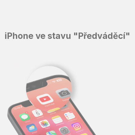
Přejít
na
obsah
iPhone ve stavu "Předváděcí"