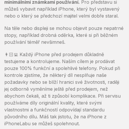
minimálními známkami používání.
Pro představu si
můžeš vybavit například iPhone, který byl vystavený
nebo o který se předchozí majitel velmi dobře staral.
Na těle nebo displeji se mohou objevit pouze nepatrné
stopy, například drobná oděrka, které si při běžném
používání téměř nevšimneš.
👨🏻‍💻 Každý iPhone před prodejem důkladně
testujeme a kontrolujeme. Naším cílem je prodávat
pouze 100% funkční a spolehlivé telefony. Pokud při
kontrole zjistíme, že některý díl nesplňuje naše
požadavky nebo se blíží hranici své životnosti, raději
jej odborně vyměníme ještě před prodejem, než
abychom čekali, až ti způsobí komplikace. Při servisu
používáme díly originální kvality, které svými
vlastnostmi a funkčností odpovídají standardu
původního dílu. Máš tak jistotu, že na iPhone z
iPhoneLabu se můžeš spolehnout.