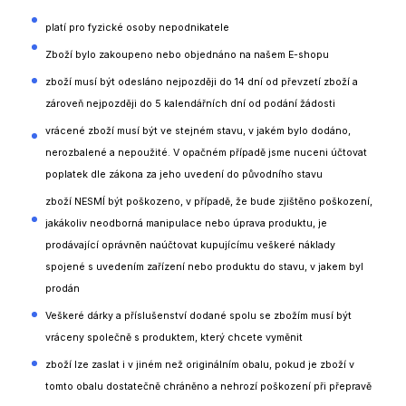
platí pro fyzické osoby nepodnikatele
Zboží bylo zakoupeno nebo objednáno na našem E-shopu
zboží musí být odesláno nejpozději do 14 dní od převzetí zboží a
zároveň nejpozději do 5 kalendářních dní od podání žádosti
vrácené zboží musí být ve stejném stavu, v jakém bylo dodáno,
nerozbalené a nepoužité. V opačném případě jsme nuceni účtovat
poplatek dle zákona za jeho uvedení do původního stavu
zboží NESMÍ být poškozeno, v případě, že bude zjištěno poškození,
jakákoliv neodborná manipulace nebo úprava produktu, je
prodávající oprávněn naúčtovat kupujícímu veškeré náklady
spojené s uvedením zařízení nebo produktu do stavu, v jakem byl
prodán
Veškeré dárky a příslušenství dodané spolu se zbožím musí být
vráceny společně s produktem, který chcete vyměnit
zboží lze zaslat i v jiném než originálním obalu, pokud je zboží v
tomto obalu dostatečně chráněno a nehrozí poškození při přepravě