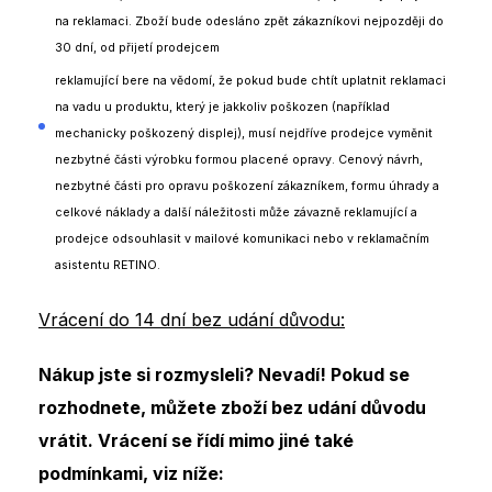
na reklamaci. Zboží bude odesláno zpět zákazníkovi nejpozději do
30 dní, od přijetí prodejcem
reklamující bere na vědomí, že pokud bude chtít uplatnit reklamaci
na vadu u produktu, který je jakkoliv poškozen (například
mechanicky poškozený displej), musí nejdříve prodejce vyměnit
nezbytné části výrobku formou placené opravy. Cenový návrh,
nezbytné části pro opravu poškození zákazníkem, formu úhrady a
celkové náklady a další náležitosti může závazně reklamující a
prodejce odsouhlasit v mailové komunikaci nebo v reklamačním
asistentu RETINO.
Vrácení do 14 dní bez udání důvodu:
Nákup jste si rozmysleli? Nevadí! Pokud se
rozhodnete, můžete zboží bez udání důvodu
vrátit. Vrácení se řídí mimo jiné také
podmínkami, viz níže: