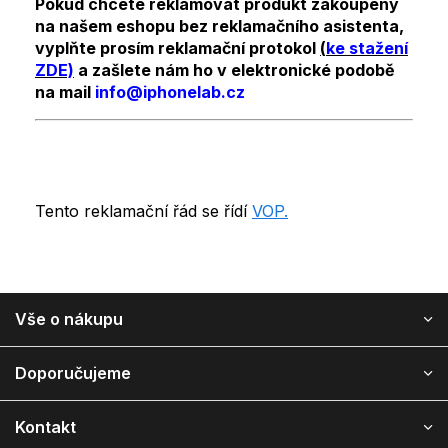
Pokud chcete reklamovat produkt zakoupený
na našem eshopu bez reklamačního asistenta,
vyplňte prosím reklamační protokol
(
ke stažení
ZDE)
a zašlete nám ho v elektronické podobě
na mail
info@iphonelab.cz
Tento reklamační řád se řídí
VOP.
Vše o nákupu
Z
á
Doporučujeme
p
a
Kontakt
t