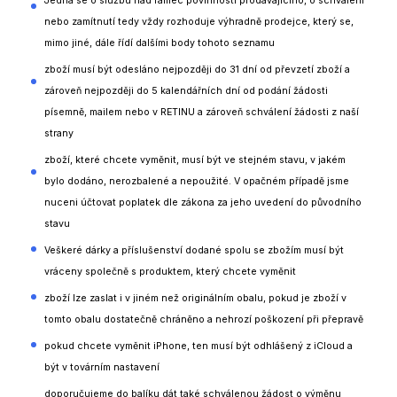
Jedná se o službu nad rámec povinností prodávajícího, o schválení
nebo zamítnutí tedy vždy rozhoduje výhradně prodejce, který se,
mimo jiné, dále řídí dalšími body tohoto seznamu
zboží musí být odesláno nejpozději do 31 dní od převzetí zboží a
zároveň nejpozději do 5 kalendářních dní od podání žádosti
písemně, mailem nebo v RETINU a zároveň schválení žádosti z naší
strany
zboží, které chcete vyměnit, musí být ve stejném stavu, v jakém
bylo dodáno, nerozbalené a nepoužité. V opačném případě jsme
nuceni účtovat poplatek dle zákona za jeho uvedení do původního
stavu
Veškeré dárky a příslušenství dodané spolu se zbožím musí být
vráceny společně s produktem, který chcete vyměnit
zboží lze zaslat i v jiném než originálním obalu, pokud je zboží v
tomto obalu dostatečně chráněno a nehrozí poškození při přepravě
pokud chcete vyměnit iPhone, ten musí být odhlášený z iCloud a
být v továrním nastavení
doporučujeme do balíku dát také schválenou žádost o výměnu