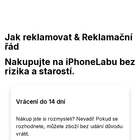
Přejít
na
obsah
Jak reklamovat & Reklamační
řád
Nakupujte na iPhone
Lab
u bez
rizika a starostí.
Vrácení do 14 dní
Nákup jste si rozmysleli? Nevadí! Pokud se
rozhodnete, můžete zboží bez udání důvodu
vrátit.