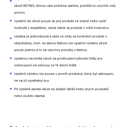
zboží RETINO, kterou vám pošleme mailem, pomůže to urychlit celý
proces
vyměnit lze zboží pouze za jiný produkt ve stejné nebo vyšší
hodnotě s doplatkem, nelze měnit za produkt s nižší hodnotou
výměna je jednorázová a váže se vždy na konkrétní produkt z
objednávky, tozn. na danou fakturu lze uplatnit výměnu zboží
pouze jednou a to na všechny položky z faktury
výměnou nevzniká nárok na prodloužení původní lhůty pro
odstoupení od smlouvy ve 14 denní lhůtě
Uplatnit výměnu lze pouze u prvníh produkut, který byl zakoupen,
ne na již vyměněný kus
Při výměně zaniká nárok na získání dárků nebo jiných produktů
nebo služeb zdarma