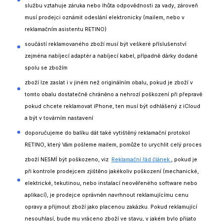
službu vztahuje záruka nebo lhůta odpovědnosti za vady, zároveň
musí prodejci oznámit odeslání elektronicky (mailem, nebo v
reklamačním asistentu RETINO)
součástí reklamovaného zboží musí být veškeré příslušenství
zejména nabíjecí adaptér a nabíjecí kabel, případně dárky dodané
spolu se zbožím
zboží lze zaslat i v jiném než originálním obalu, pokud je zboží v
tomto obalu dostatečně chráněno a nehrozí poškození při přepravě
pokud chcete reklamovat iPhone, ten musí být odhlášený z iCloud
a být v továrním nastavení
doporučujeme do balíku dát také vytištěný reklamační protokol
RETINO, který Vám pošleme mailem, pomůže to urychlit celý proces
zboží NESMÍ být poškozeno, viz
Reklamační řád článek
, pokud je
při kontrole prodejcem zjištěno jakékoliv poškození (mechanické,
elektrické, tekutinou, nebo instalací neověřeného software nebo
aplikací), je prodejce oprávněn navrhnout reklamujícímu cenu
opravy a přijmout zboží jako placenou zakázku. Pokud reklamující
nesouhlasí, bude mu vráceno zboží ve stavu, v jakém bylo přijato