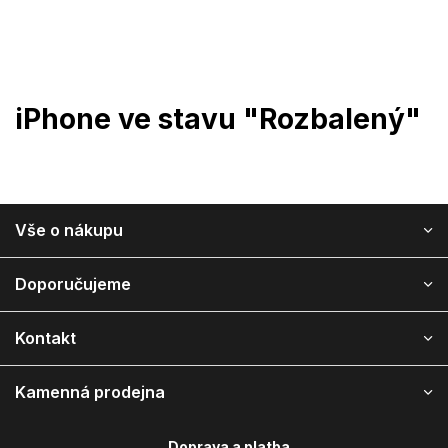
Přejít
na
obsah
iPhone ve stavu "Rozbalený"
Vše o nákupu
Z
á
Doporučujeme
p
a
Kontakt
t
í
Kamenná prodejna
Doprava a platba