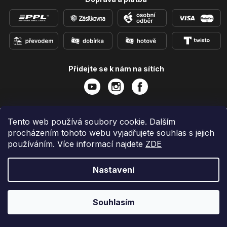
Přidejte se k nám na sítích
Tento web používá soubory cookie. Dalším
Vytvořil Shoptet
procházením tohoto webu vyjadřujete souhlas s jejich
Copyright 2026
e-shop iPhoneLab.cz
. Všechna práva
používáním. Více informací najdete
ZDE
vyhrazena.
Nastavení
Souhlasím