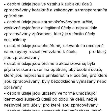
•
osobní údaje jsou ve vztahu k subjektu údajů
zpracovávány korektně a zá
konn
ým
a transparentním
způsobem
•
osobní údaje jsou shromažďovány pro určit
é
,
výslovně vyjádřen
é
a legitimní účely a nejsou dále
zpracovávány způsobem, který je s tě
mito
účely
neslučitelný
•
osobní údaje jsou přiměřen
é
, relevantní a omezen
é
na nezbytný rozsah ve vztahu k
účelu,
pro který
jsou zpracovávány
•
osobní údaje jsou
přesn
é
a
aktualizovan
é
; byla
přijata veškerá rozumná opatření, aby osobní údaje,
kter
é
jsou
nepřesn
é s p
řihl
é
dnutím
k účelům, pro
kter
é
jsou
zpracovávany
, byly bezodkladně vymazány nebo
opraveny
•
osobní údaje jsou
ulo
ženy ve formě umožňující
identifikaci subjektů údajů po dobu ne delší, než je
nezbytn
é
pro účely, pro
kter
é
jsou zpracovávány
•
osobní údaje jsou zpracovávány způsobem, který