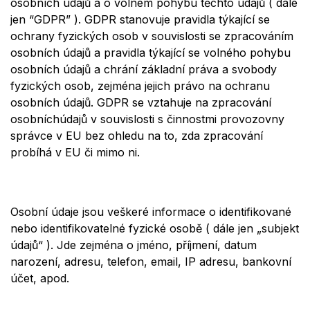
osobních údajů a o volném pohybu těchto údajů
( dále
jen “GDPR” ). GDPR stanovuje pravidla týkající se
ochrany fyzických osob v souvislosti se zpracováním
osobní
ch
údajů a pravidla týkající se
voln
é
ho pohybu
osobní
ch
údajů a
chr
ání
základní práva a svobody
fyzických osob,
zejm
é
na jejich právo na ochranu
osobní
ch
údajů. GDPR se vztahuje na zpracování
osobní
ch
údajů v souvislosti s činnostmi provozovny
správce v EU bez ohledu na to, zda zpracování
probíhá v EU či mimo ni.
Osobní údaje jsou vešker
é
informace o
identifikovan
é
nebo
identifikovateln
é
fyzick
é
osobě
( dále
jen „subjekt
údajů“ ). Jde zejména o jméno, příjmení, datum
narození, adresu, telefon, email, IP adresu, bankovní
účet,
apod.