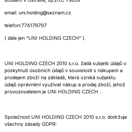
email:
uni.holding@seznam.cz
telefon:
774179797
( dále
jen “
UNI HOLDING CZECH
” ).
UNI HOLDING CZECH 2010 s.r.o.
žádá
subjetk
údajů o
poskytnutí osobních údajů v souvislosti s
nákupem a
prodejem zboží
na základě, které vzniká subjektu
údajů oprávnění využívat
nákup a prodej zboží
, jehož
provozovatelem je
UNI HOLDING CZECH
.
Společnost UNI HOLDING CZECH 2010 s.r.o. dodržuje
všechny zásady GDPR: