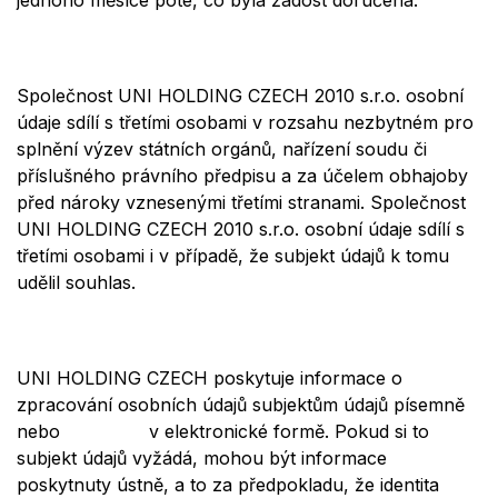
Společnost UNI HOLDING CZECH 2010 s.r.o. osobní
údaje sdílí
s t
řetími osobami v rozsahu
nezbytn
é
m pro
splnění výzev státních orgánů, nařízení soudu č
i
p
říslušn
é
ho právního předpisu a za účelem obhajoby
př
ed n
ároky vznesenými třetími stranami. Společnost
UNI HOLDING CZECH 2010 s.r.o.
osobní údaje sdílí
s
t
řetími osobami i v případě, že subjekt údajů k tomu
udělil souhlas.
UNI HOLDING CZECH
poskytuje informace o
zpracování osobních údajů subjektům údajů písemně
nebo v
elektronick
é
form
ě. Pokud si to
subjekt údajů vyžádá, mohou být informace
poskytnuty ústně, a to za předpokladu, že identita