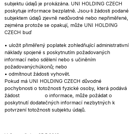
subjektu údajů je
prokázá
na.
UNI HOLDING CZECH
poskytuje informace bezplatně. Jsou-li žádosti
podan
é
subjektem údajů zjevně
nedůvodn
é
nebo nepřiměřen
é
,
zejm
é
na protože se opakují, může
UNI HOLDING
CZECH
buď
•
ulo
ž
it p
řiměřený
poplatek zohledňující administrativní
náklady spojen
é
s poskytnutím požadovaných
informací nebo sdělení nebo s učiněním
požadovaný
ch
úkonů; nebo
•
odmítnout žádosti vyhovět.
Pokud má
UNI HOLDING CZECH
důvodn
é
pochybnosti o totožnosti
fyzick
é
osoby, která podává
žádost o informace, může požádat o
poskytnutí dodatečných informací nezbytných k
potvrzení totožnosti subjektu údajů.