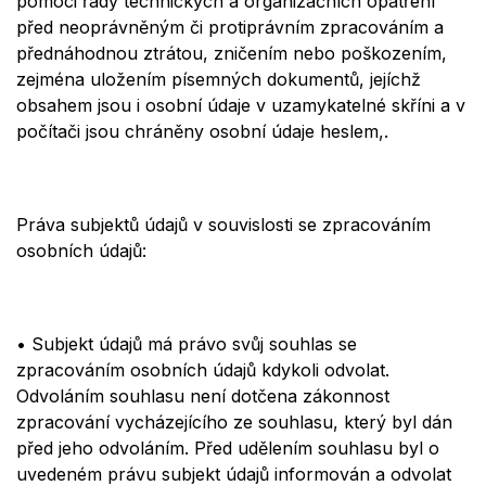
pomoci řady technických a organizačních opatření
před neoprávněným či protiprávním zpracování
m a
p
ř
ed
n
áhodnou ztrátou, zničením nebo
poš
kozen
ím
,
zejména uložením písemných dokumentů, jejíchž
obsahem jsou i osobní údaje v uzamykatelné skříni a v
počítači jsou chráněny osobní údaje
heslem,.
Práva subjektů údajů v souvislosti se zpracováním
osobních údajů:
•
Subjekt údajů má právo svůj souhlas se
zpracováním osobních údajů kdykoli odvolat.
Odvoláním souhlasu není
dot
čena
zákonnost
zpracování vycházejícího ze souhlasu, který byl dán
před jeho odvoláním.
Př
ed ud
ělením
souhlasu byl o
uvedeném právu subjekt údajů informován a odvolat