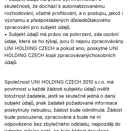
skutečnosti, ž
e doch
ází
k
automatizovan
é
mu
rozhodování, včetně profilování, a o postupu, jakož i
významu a předpokládaný
ch
d
ůsledků
takov
é
ho
zpracování pro subjekt údajů.
•
Subjekt údajů má
prá
vo
na potvrzení, zda osobní
údaje,
kter
é
se ho týkají, jsou či nejsou zpracovávány
UNI HOLDING CZECH
a pokud ano, poskytne
UNI
HOLDING CZECH
kopii
zpracová
van
ých
osobní
ch
údajů.
Společnost UNI HOLDING CZECH 2010 s.r.o.
má
povinnost u každé žádosti subjektu údajů ověřit
totožnost žadatele, jestli se skutečně jedná o daný
subjekt údajů, jinak žadateli požadované informace
poskytnuty nebudou, žádost bude odmítnuta. Žádost
bude posouzena, zpracována a bude na ní
odpovězeno bez zbytečného odkladu, nejpozději do
jednoho měsíce poté, co byla žádost doručena.