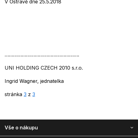
V Ostravě dne 25.5.2018
…………………………………………….
UNI HOLDING CZECH
2010
s.r.o.
Ingrid Wagner, jednatelka
stránka
3
z
3
Vše o nákupu
Z