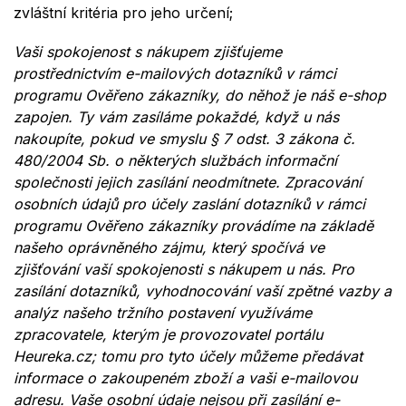
zvláštní
krit
é
ria
pro jeho určení;
Vaši spokojenost s nákupem zjišťujeme
prostřednictvím e-mailových dotazníků v rámci
programu Ověřeno zákazníky, do něhož je náš e-shop
zapojen. Ty vám zasíláme pokaždé, když u nás
nakoupíte, pokud ve smyslu § 7 odst. 3 zákona č.
480/2004 Sb. o některých službách informační
společnosti jejich zasílání neodmítnete. Zpracování
osobních údajů pro účely zaslání dotazníků v rámci
programu Ověřeno zákazníky provádíme na základě
našeho oprávněného zájmu, který spočívá ve
zjišťování vaší spokojenosti s nákupem u nás. Pro
zasílání dotazníků, vyhodnocování vaší zpětné vazby a
analýz našeho tržního postavení využíváme
zpracovatele, kterým je provozovatel portálu
Heureka.cz; tomu pro tyto účely můžeme předávat
informace o zakoupeném zboží a vaši e-mailovou
adresu. Vaše osobní údaje nejsou při zasílání e-