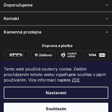
á
Doporučujeme
p
a
Kontakt
t
í
Kamenná prodejna
Doprava a platba
Tento web používá soubory cookie. Dalším
procházením tohoto webu vyjadřujete souhlas s jejich
používáním. Více informací najdete
ZDE
Přidejte se k nám na sítích
Nastavení
Vytvořil Shoptet
Souhlasím