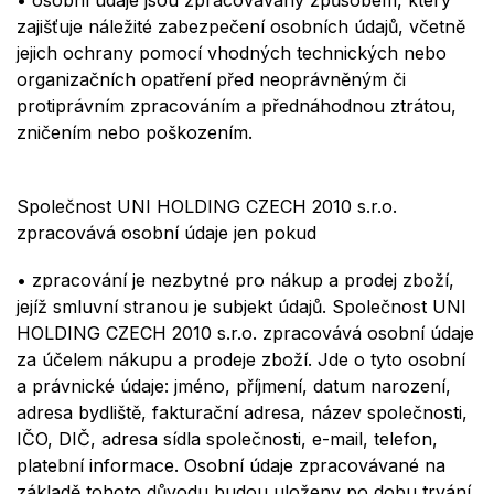
zajišťuje
náležit
é
zabezpečení osobní
ch
údajů, včetně
jejich ochrany pomocí vhodných technických nebo
organizačních opatření před neoprávněným či
protiprávním zpracování
m a p
ř
ed
n
áhodnou ztrátou,
zničením nebo
poš
kozen
ím
.
Společnost UNI HOLDING CZECH 2010 s.r.o.
zpracovává osobní údaje jen pokud
•
zpracování je
nezbytn
é
pro
nákup a prodej zboží
,
jejíž smluvní stranou je subjekt údajů. Společnost UNI
HOLDING CZECH 2010 s.r.o.
zpracovává osobní údaje
za účelem
nákupu a prodeje zboží
. Jde o tyto osobní
a právnické
údaje: jméno, příjmení
,
datum narození,
adresa bydliště, fakturační adresa,
název společnosti
,
IČO, DIČ, adresa
sídla
společnosti,
e-mail, telefon,
platební informace. Osobní údaje zpracovávané na
základě tohoto důvodu budou uloženy po dobu trvání