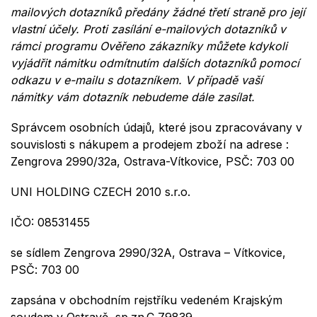
mailových dotazníků předány žádné třetí straně pro její
vlastní účely. Proti zasílání e-mailových dotazníků v
rámci programu Ověřeno zákazníky můžete kdykoli
vyjádřit námitku odmítnutím dalších dotazníků pomocí
odkazu v e-mailu s dotazníkem. V případě vaší
námitky vám dotazník nebudeme dále zasílat.
Správcem
osobních údajů, které jsou
zpracovávany
v
souvislosti s
nákupem a prodejem zboží
na
adrese
:
Zengrova 2990/32a
,
Ostrava-
Vítkovice
, PSČ:
70
3
0
0
UNI HOLDING CZECH
2010 s.r.o.
IČO:
08531455
se sídlem
Zengrova 2990/32A
, Ostrava
–
Vítkovice
,
PSČ: 703
00
zapsána v obchodním rejstříku vedeném Krajským
soudem v Ostravě,
sp.zn.C
79839