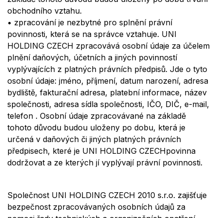
obchodního vztahu
.
•
zpracování je
nezbytn
é
pro
splnění právní
povinnosti
, která se na správce vztahuje.
UNI
HOLDING CZECH
zpracovává osobní údaje za účelem
plnění daňových, účetních a jiných povinností
vyplývajících z platných právních předpisů. Jde o tyto
osobní údaje:
jm
é
no, p
říjmení
, datum narození, adresa
bydliště, fakturační adresa, platební informace
, název
společnosti, adresa sídla společnosti
, IČO, DIČ, e-mail,
telefon
.
Osobní údaje
zpracová
van
é
na základě
tohoto důvodu budou uloženy po dobu, která je
určená v daňových či jiných platných právních
předpisech, které je
UNI HOLDING CZECH
povinna
dodržovat a ze kterých jí vyplývají právní povinnosti.
Společnost UNI HOLDING CZECH 2010 s.r.o. zajišťuje
bezpečnost zpracovávaných osobních údajů za