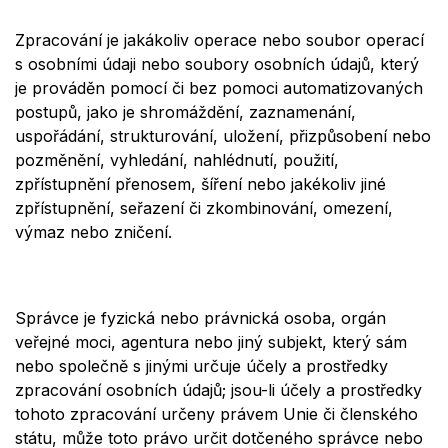
Zpracování je jakákoliv operace nebo soubor operací
s osobními údaji nebo soubory osobní
ch
údajů, který
je prováděn pomocí či bez pomoci automatizovaných
postupů, jako je shromáždění, zaznamenání,
uspořádání, strukturování, uložení, přizpůsobení nebo
pozměnění, vyhledání
,
nahl
é
dnutí
, pou
žití,
zpřístupnění přenosem, šíření nebo jak
é
koliv
jin
é
zpřístupnění, seřazení či zkombinování, omezení,
výmaz nebo zničení.
Správce je fyzická nebo právnická osoba,
orgá
n
ve
řejn
é
moci, agentura nebo jiný subjekt, který sám
nebo společně s jinými určuje účely a prostředky
zpracování osobní
ch
údajů; jsou-li účely a prostředky
tohoto zpracování určeny právem Unie či
člensk
é
ho
státu, může toto právo určit dotčen
é
ho správce nebo