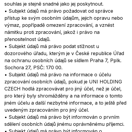
souhlas je stejně
snadn
é
jako jej poskytnout.
•
Subjekt údajů má právo požadovat od správce
přístup ke svým osobním údajům, jejich opravu nebo
výmaz, popřípadě omezení zpracování, a
vzn
é
st
námitku proti zpracování, jakož i právo na
přenositelnost údajů.
•
Subjekt údajů má právo podat stížnost u
dozorov
é
ho úřadu, kterým je v České republice Úřad
na ochranu osobních údajů se sídlem Praha 7, Pplk.
Sochora 27, PSČ: 170 00.
•
Subjekt údajů má právo na informace o účelu
zpracování osobních údajů, pokud je
UNI HOLDING
CZECH
hodlá zpracovávat pro jiný účel, než je účel,
pro který byly shromážděny a na informace o tomto
jin
é
m účelu a další
nezbytn
é
informace, a to ještě před
uvedeným zpracováním pro jiný účel.
•
Subjekt údajů má právo být informován o prvním
sdělení osobních údajů jinému oprávněnému příjemci.
•
Subjekt údajů má právo být informován o