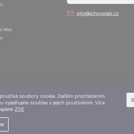
ro
info@iphonelab.cz
ro Max
ro
používá soubory cookie. Dalším procházením
S
 vyjadřujete souhlas s jejich používáním. Více
najdete
ZDE
Copyright 2026
e-shop iPhoneLab.cz
. Všechna práva vyhrazena.
ní
Vytvořil Shoptet