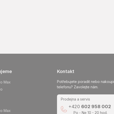
ujeme
Kontakt
Potřebujete poradit nebo nakoupi
ro Max
telefonu? Zavolejte nám.
ro
Prodejna a servis
+420
602 958 002
ro Max
Po - Ne 10 - 20 hod.