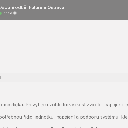
Osobní odběr Futurum Ostrava
ihned 🤩
t
mazlíčka. Při výběru zohledni velikost zvířete, napájení, či
, potřebnou řídicí jednotku, napájení a podporu systému, k