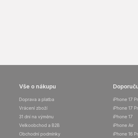
Z
Vše o nákupu
Doporuč
á
p
Doprava a platba
iPhone 17 P
a
Vrácení zboží
iPhone 17 P
t
31 dní na výměnu
iPhone 17
í
Velkoobchod a B2B
iPhone Air
Obchodní podmínky
iPhone 16 P