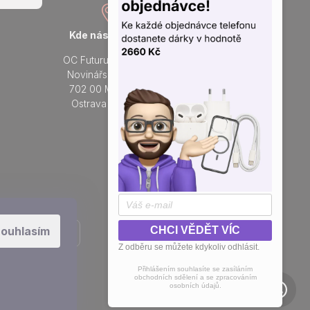
Kde nás najdete
Otevřeno každý den
OC Futurum Ostrava
Po - Ne:
Novinářská 3178/6
9 - 21 hod.
702 00 Moravská
Do prodejny
Ostrava a Přívoz
Přidejte se k nám na sítích
ouhlasím
CHCI VĚDĚT VÍC
Z odběru se můžete kdykoliv odhlásit.
Přihlášením souhlasíte se zasíláním
obchodních sdělení a se zpracováním
osobních údajů.