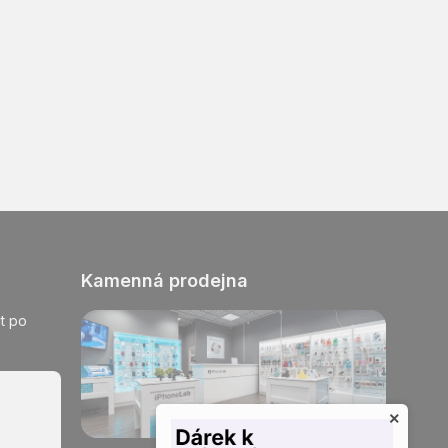
Kamenná prodejna
t po
×