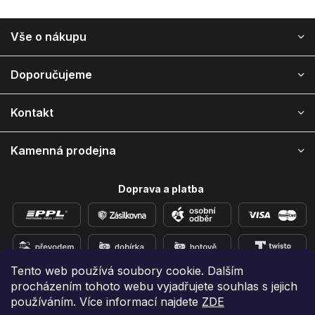
Z
Vše o nákupu
á
p
a
Doporučujeme
t
í
Kontakt
Kamenná prodejna
Doprava a platba
Tento web používá soubory cookie. Dalším
procházením tohoto webu vyjadřujete souhlas s jejich
Přidejte se k nám na sítích
používáním. Více informací najdete
ZDE