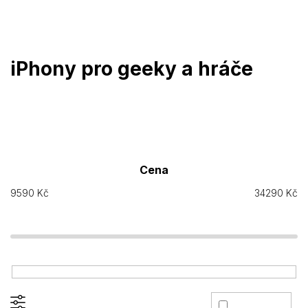
Přejít
na
obsah
iPhony pro geeky a hráče
Cena
9590
Kč
34290
Kč