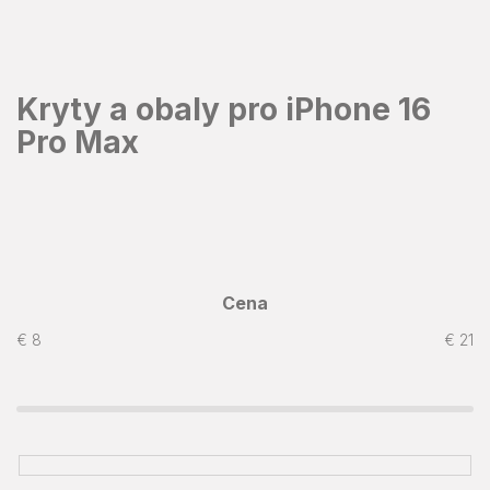
Prejsť
na
obsah
Kryty a obaly pro iPhone 16
Pro Max
Cena
€
8
€
21