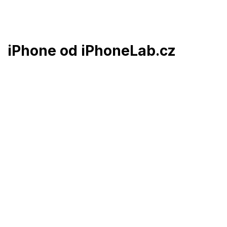
Prejsť
na
obsah
iPhone od iPhoneLab.cz