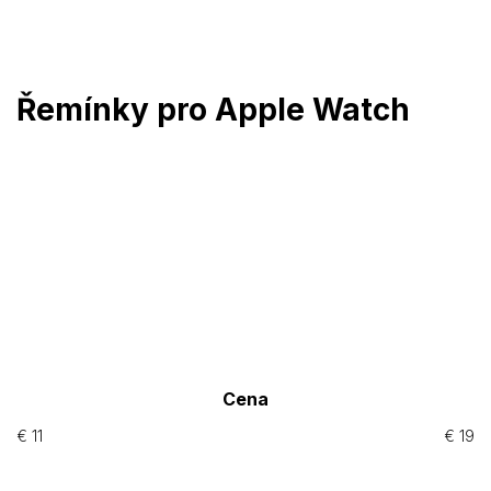
Prejsť
na
obsah
Řemínky pro Apple Watch
Cena
€
11
€
19