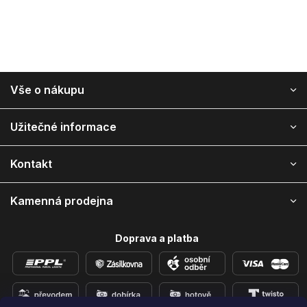
Z
Vše o nákupu
á
p
ä
Užitečné informace
t
i
Kontakt
e
Kamenná prodejna
Doprava a platba