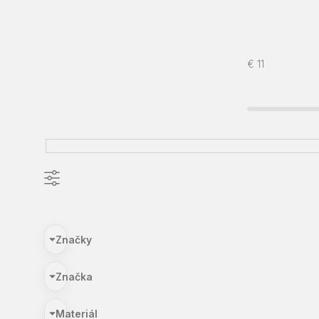
€
11
Značky
Značka
Materiál