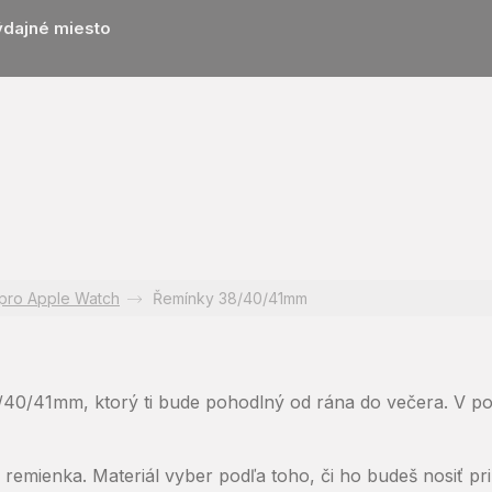
ýdajné miesto
pro Apple Watch
Řemínky 38/40/41mm
/40/41mm, ktorý ti bude pohodlný od rána do večera. V p
 remienka. Materiál vyber podľa toho, či ho budeš nosiť pri