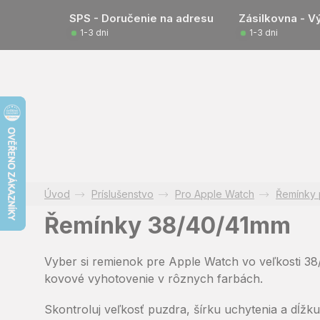
Prejsť
SPS - Doručenie na adresu
Zásilkovna - V
na
1-3 dni
1-3 dni
obsah
Príslušenstvo
Pro Apple Watch
Řemínky 
Řemínky 38/40/41mm
Vyber si remienok pre Apple Watch vo veľkosti 38
kovové vyhotovenie v rôznych farbách.
Skontroluj veľkosť puzdra, šírku uchytenia a dĺžku