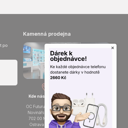
Kamenná prodejna
t po
×
Kde nás najdete
Otevřeno každý den
OC Futurum Ostrava
Po - Ne:
Novinářská 3178/6
9 - 21 hod.
702 00 Moravská
Do prodejny
Ostrava a Přívoz