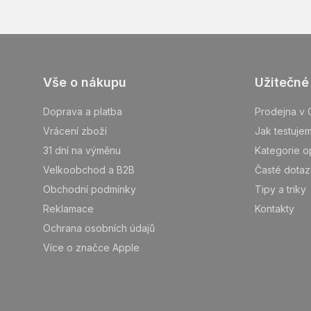
Z
Vše o nákupu
Užitečné
á
p
Doprava a platba
Prodejna v 
ä
Vrácení zboží
Jak testuje
t
31 dní na výměnu
Kategorie o
i
Velkoobchod a B2B
Časté dotaz
e
Obchodní podmínky
Tipy a triky
Reklamace
Kontakty
Ochrana osobních údajů
Více o značce Apple