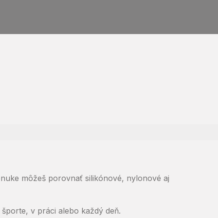
onuke môžeš porovnať silikónové, nylonové aj
 športe, v práci alebo každý deň.