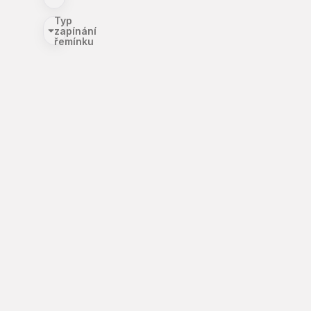
Typ
zapínání
řemínku