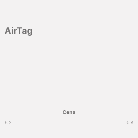
Prejsť
na
obsah
AirTag
Cena
€
2
€
8