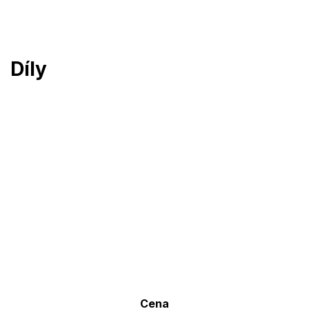
Prejsť
na
obsah
Díly
Cena