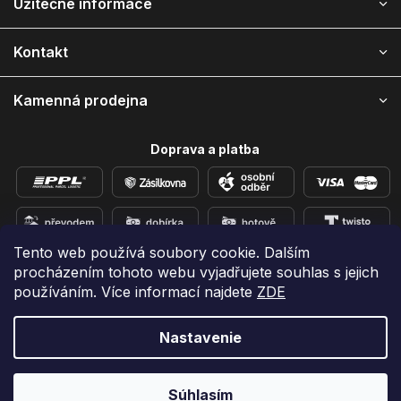
Užitečné informace
t
i
Kontakt
e
Kamenná prodejna
Doprava a platba
Tento web používá soubory cookie. Dalším
procházením tohoto webu vyjadřujete souhlas s jejich
Přidejte se k nám na sítích
používáním. Více informací najdete
ZDE
Nastavenie
Vytvoril Shoptet
Copyright 2026
e-shop iPhoneLab.cz
. Všetky práva
Súhlasím