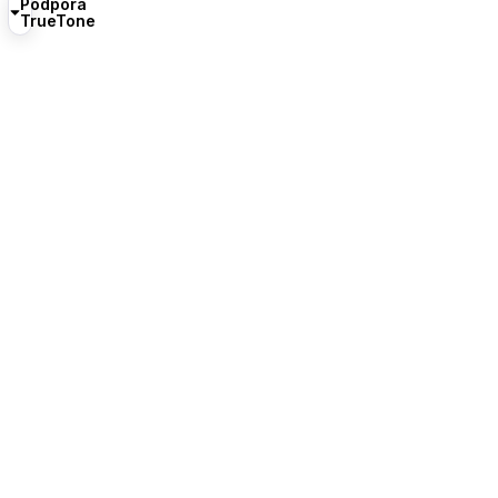
Podpora
TrueTone