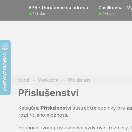
Prejsť
SPS - Doručenie na adresu
Zásilkovna - V
na
1-3 dni
1-3 dni
obsah
Monkstore
Příslušenství
Příslušenství
Kategória
Příslušenství
sústreďuje doplnky pre
za
rozšíriť jeho možnosti.
Pri modelovom príslušenstve vždy over rozmery, k