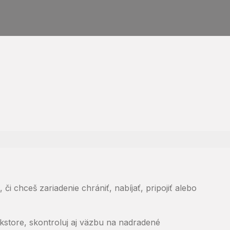
i chceš zariadenie chrániť, nabíjať, pripojiť alebo
kstore, skontroluj aj väzbu na nadradené