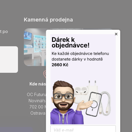
Kamenná prodejna
t po
×
Kde nás najdete
Otevřeno každý den
OC Futurum Ostrava
Po - Ne:
Novinářská 3178/6
9 - 21 hod.
702 00 Moravská
Do prodejny
Ostrava a Přívoz
Přidejte se k nám na sítích