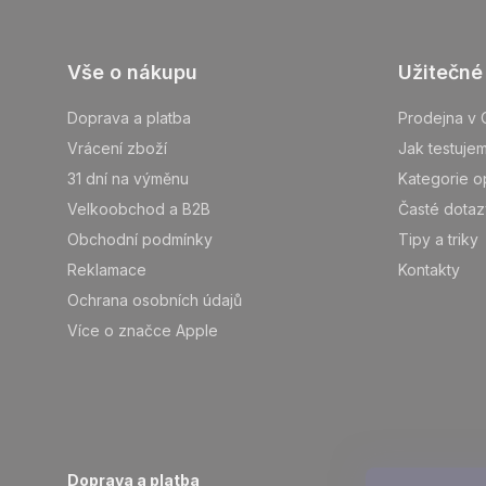
Z
Vše o nákupu
Užitečné
á
p
Doprava a platba
Prodejna v 
ä
Vrácení zboží
Jak testuje
t
31 dní na výměnu
Kategorie o
i
Velkoobchod a B2B
Časté dotaz
e
Obchodní podmínky
Tipy a triky
Reklamace
Kontakty
Ochrana osobních údajů
Více o značce Apple
Doprava a platba