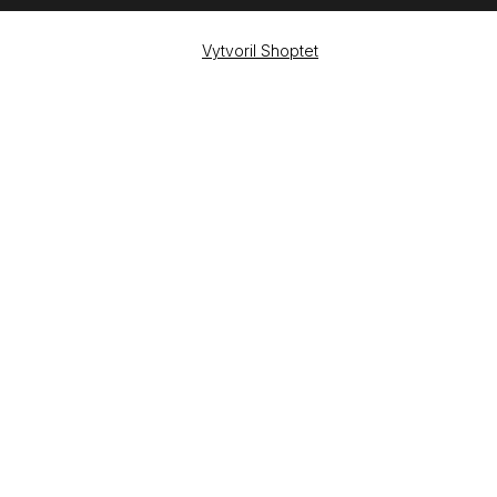
Vytvoril Shoptet
Copyright 2026
e-shop iPhoneLab.cz
. Všetky práva
vyhradené.