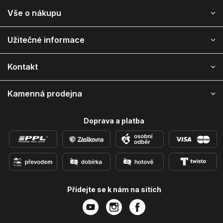
Z
Vše o nákupu
á
p
ä
Užitečné informace
t
i
Kontakt
e
Kamenná prodejna
Doprava a platba
Přidejte se k nám na sítích