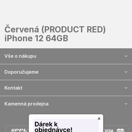
Přejít
na
obsah
Červená (PRODUCT RED)
iPhone 12 64GB
Z
Vše o nákupu
á
p
a
Doporučujeme
t
í
Kontakt
Kamenná prodejna
×
Doprava a platba