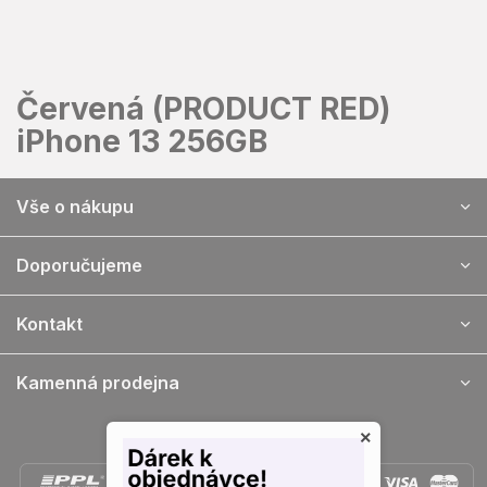
Přejít
na
obsah
Červená (PRODUCT RED)
iPhone 13 256GB
Z
Vše o nákupu
á
p
a
Doporučujeme
t
í
Kontakt
Kamenná prodejna
×
Doprava a platba