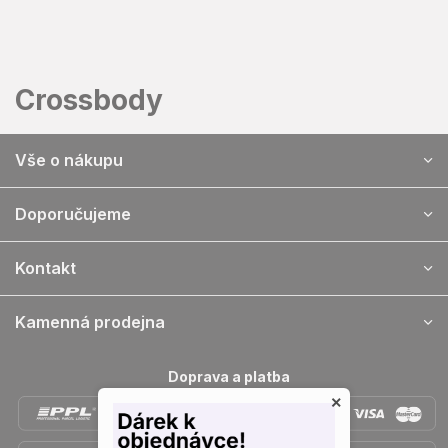
Přejít
na
obsah
Crossbody
Z
Vše o nákupu
á
p
a
Doporučujeme
t
í
Kontakt
Kamenná prodejna
Doprava a platba
×