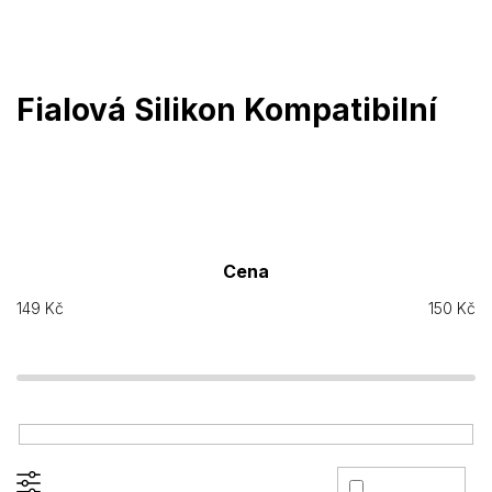
Přejít
na
obsah
Fialová Silikon Kompatibilní
Cena
149
Kč
150
Kč