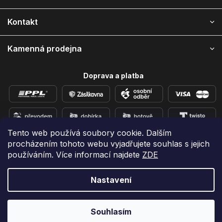
t
í
Kontakt
Kamenná prodejna
Doprava a platba
Tento web používá soubory cookie. Dalším
procházením tohoto webu vyjadřujete souhlas s jejich
Přidejte se k nám na sítích
používáním. Více informací najdete
ZDE
Nastavení
Vytvořil Shoptet
Copyright 2026
e-shop iPhoneLab.cz
. Všechna práva
Souhlasím
vyhrazena.