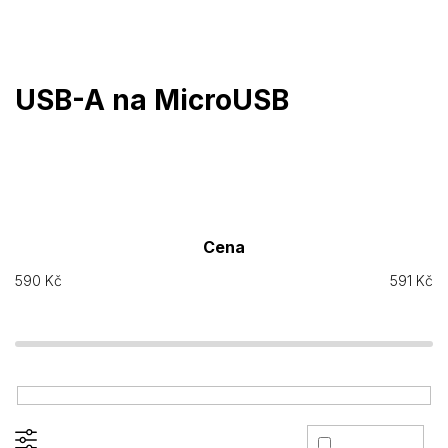
Přejít
na
obsah
USB-A na MicroUSB
Cena
590
Kč
591
Kč