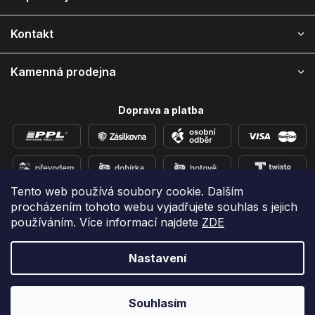
t
í
Kontakt
Kamenná prodejna
Doprava a platba
Tento web používá soubory cookie. Dalším
procházením tohoto webu vyjadřujete souhlas s jejich
Přidejte se k nám na sítích
používáním. Více informací najdete
ZDE
Nastavení
Vytvořil Shoptet
Copyright 2026
e-shop iPhoneLab.cz
. Všechna práva
Souhlasím