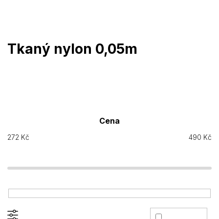
Přejít
na
obsah
Tkaný nylon 0,05m
Cena
272
Kč
490
Kč