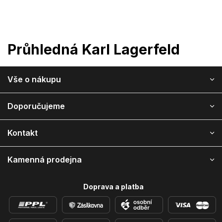
Přejít
na
obsah
Průhledná Karl Lagerfeld
Z
Vše o nákupu
á
p
a
Doporučujeme
t
í
Kontakt
Kamenná prodejna
Doprava a platba