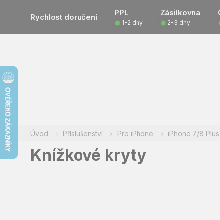
Přejít
PPL
Zásilkovna
na
Rychlost doručení
1-2 dny
2-3 dny
obsah
Příslušenství
Pro iPhone
iPhone 7/8 Plus
Knížkové kryty