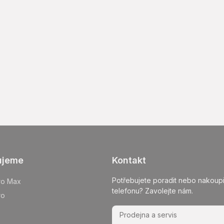
ujeme
Kontakt
Potřebujete poradit nebo nakoupi
ro Max
telefonu? Zavolejte nám.
ro
Prodejna a servis