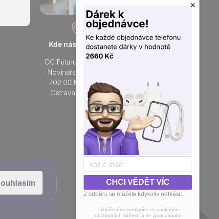
×
Kde nás najdete
Otevřeno každý den
OC Futurum Ostrava
Po - Ne:
Novinářská 3178/6
9 - 21 hod.
702 00 Moravská
Do prodejny
Ostrava a Přívoz
Přidejte se k nám na sítích
ouhlasím
CHCI VĚDĚT VÍC
Z odběru se můžete kdykoliv odhlásit.
Přihlášením souhlasíte se zasíláním
obchodních sdělení a se zpracováním