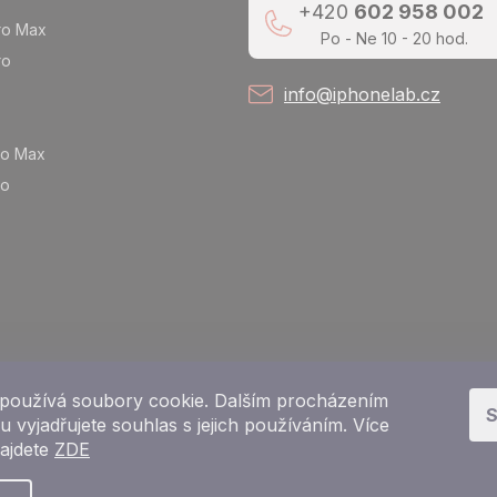
+420
602 958 002
ro Max
Po - Ne 10 - 20 hod.
ro
info@iphonelab.cz
ro Max
ro
používá soubory cookie. Dalším procházením
S
 vyjadřujete souhlas s jejich používáním. Více
najdete
ZDE
Copyright 2026
e-shop iPhoneLab.cz
. Všechna práva vyhrazena.