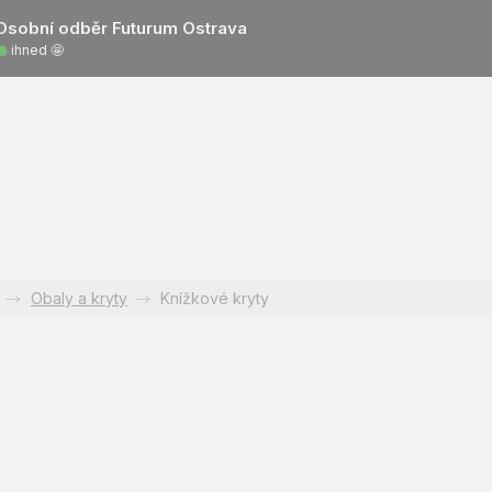
Osobní odběr Futurum Ostrava
ihned 🤩
Obaly a kryty
Knížkové kryty