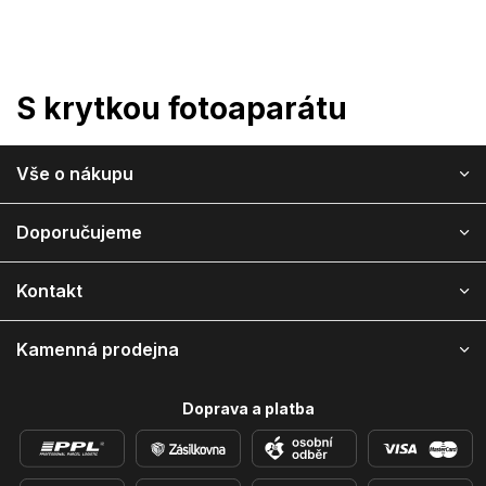
Přejít
na
obsah
S krytkou fotoaparátu
Z
Vše o nákupu
á
p
a
Doporučujeme
t
í
Kontakt
Kamenná prodejna
Doprava a platba