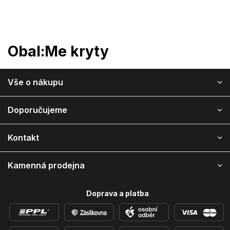
Přejít
na
obsah
Obal:Me kryty
Z
Vše o nákupu
á
p
a
Doporučujeme
t
í
Kontakt
Kamenná prodejna
Doprava a platba