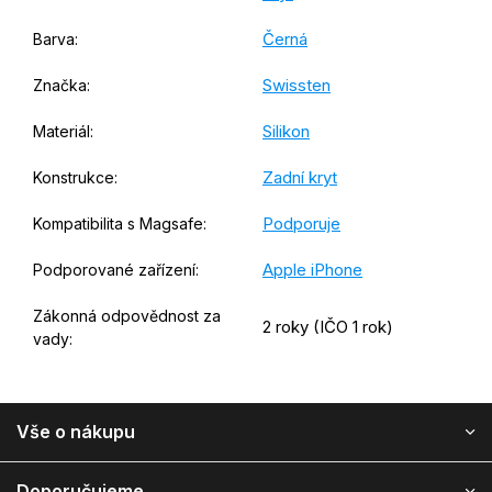
Černá
Barva
:
Swissten
Značka
:
Silikon
Materiál
:
Zadní kryt
Konstrukce
:
Podporuje
Kompatibilita s Magsafe
:
Apple iPhone
Podporované zařízení
:
Zákonná odpovědnost za
2 roky (IČO 1 rok)
vady
:
Z
Vše o nákupu
á
p
a
Doporučujeme