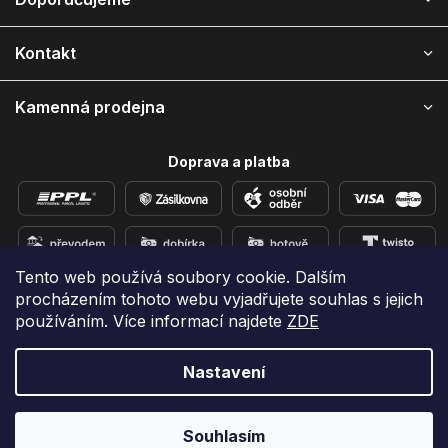
t
í
Kontakt
Kamenná prodejna
Doprava a platba
Tento web používá soubory cookie. Dalším
procházením tohoto webu vyjadřujete souhlas s jejich
Přidejte se k nám na sítích
používáním. Více informací najdete
ZDE
Nastavení
Vytvořil Shoptet
Copyright 2026
e-shop iPhoneLab.cz
. Všechna práva
Souhlasím