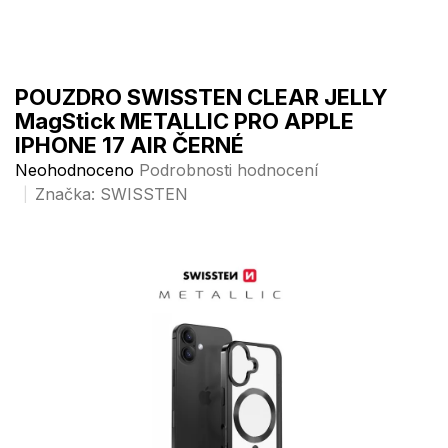
Přejít
na
obsah
POUZDRO SWISSTEN CLEAR JELLY
MagStick METALLIC PRO APPLE
IPHONE 17 AIR ČERNÉ
Průměrné
Neohodnoceno
Podrobnosti hodnocení
hodnocení
Značka:
SWISSTEN
produktu
je
0,0
z
5
hvězdiček.