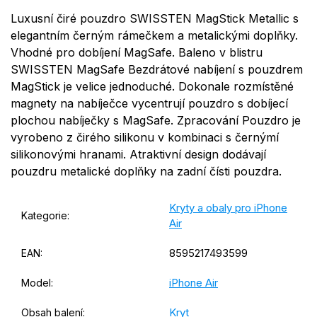
Luxusní čiré pouzdro SWISSTEN MagStick Metallic s
elegantním černým rámečkem a metalickými doplňky.
Vhodné pro dobíjení MagSafe. Baleno v blistru
SWISSTEN MagSafe Bezdrátové nabíjení s pouzdrem
MagStick je velice jednoduché. Dokonale rozmístěné
magnety na nabíječce vycentrují pouzdro s dobíjecí
plochou nabíječky s MagSafe. Zpracování Pouzdro je
vyrobeno z čirého silikonu v kombinaci s černýmí
silikonovými hranami. Atraktivní design dodávají
pouzdru metalické doplňky na zadní čísti pouzdra.
Kryty a obaly pro iPhone
Kategorie
:
Air
8595217493599
EAN
:
iPhone Air
Model
:
Kryt
Obsah balení
: