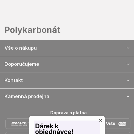
Přejít
na
obsah
Polykarbonát
Z
Vše o nákupu
á
p
a
Doporučujeme
t
í
Kontakt
Kamenná prodejna
Doprava a platba
×