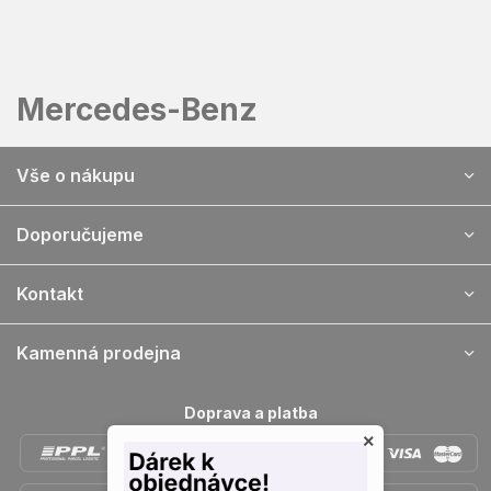
Přejít
na
obsah
Mercedes-Benz
Z
Vše o nákupu
á
p
a
Doporučujeme
t
í
Kontakt
Kamenná prodejna
Doprava a platba
×