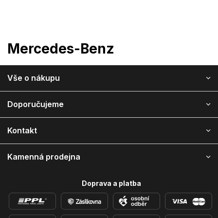
Přejít
na
obsah
Mercedes-Benz
Z
Vše o nákupu
á
p
a
Doporučujeme
t
í
Kontakt
Kamenná prodejna
Doprava a platba