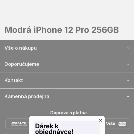
Přejít
na
obsah
Modrá iPhone 12 Pro 256GB
Z
Vše o nákupu
á
p
a
Doporučujeme
t
í
Kontakt
Kamenná prodejna
Doprava a platba
×