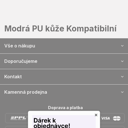
Přejít
na
obsah
Modrá PU kůže Kompatibilní
Z
Vše o nákupu
á
p
a
Doporučujeme
t
í
Kontakt
Kamenná prodejna
Doprava a platba
×