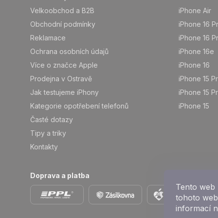
í
Velkoobchod a B2B
iPhone Air
Obchodní podmínky
iPhone 16 P
Reklamace
iPhone 16 P
Ochrana osobních údajů
iPhone 16e
Více o značce Apple
iPhone 16
Prodejna v Ostravě
iPhone 15 P
Jak testujeme iPhony
iPhone 15 P
Kategorie opotřebení telefonů
iPhone 15
Časté dotazy
Tipy a triky
Kontakty
Doprava a platba
Tento web 
tohoto webu
informací 