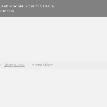
Osobní odběr Futurum Ostrava
ihned 🤩
Obaly a kryty
Modrá Silikon