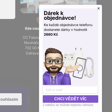
×
Kde nás najdete
Otevřeno každý den
OC Futurum Ostrava
Po - Ne:
Novinářská 3178/6
9 - 21 hod.
702 00 Moravská
Do prodejny
Ostrava a Přívoz
Přidejte se k nám na sítích
ouhlasím
CHCI VĚDĚT VÍC
Z odběru se můžete kdykoliv odhlásit.