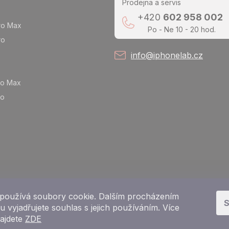
Prodejna a servis
+420
602 958 002
ro Max
Po - Ne 10 - 20 hod.
ro
info@iphonelab.cz
ro Max
ro
používá soubory cookie. Dalším procházením
S
 vyjadřujete souhlas s jejich používáním. Více
najdete
ZDE