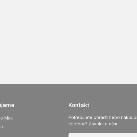
ujeme
Kontakt
Potřebujete poradit nebo nakoupi
ro Max
telefonu? Zavolejte nám.
ro