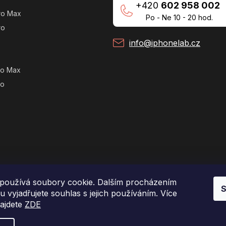
+420
602 958 002
ro Max
Po - Ne 10 - 20 hod.
ro
info@iphonelab.cz
ro Max
ro
používá soubory cookie. Dalším procházením
S
 vyjadřujete souhlas s jejich používáním. Více
najdete
ZDE
Copyright 2026
e-shop iPhoneLab.cz
. Všechna práva vyhrazena.