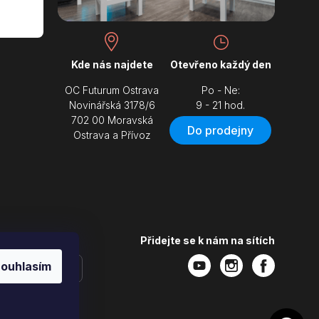
Kde nás najdete
Otevřeno každý den
OC Futurum Ostrava
Po - Ne:
Novinářská 3178/6
9 - 21 hod.
702 00 Moravská
Do prodejny
Ostrava a Přívoz
Přidejte se k nám na sítích
ouhlasím