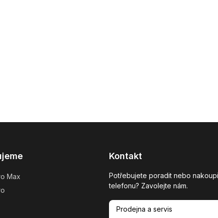
ujeme
Kontakt
Potřebujete poradit nebo nakoupi
ro Max
telefonu? Zavolejte nám.
ro
Prodejna a servis