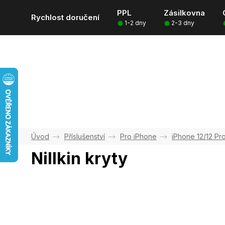
Přejít
PPL
Zásilkovna
na
Rychlost doručení
1-2 dny
2-3 dny
obsah
Příslušenství
Pro iPhone
iPhone 12/12 Pr
Nillkin kryty