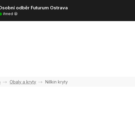
Osobní odběr Futurum Ostrava
ihned 🤩
o
Obaly a kryty
Nillkin kryty