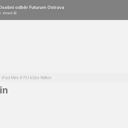
Osobní odběr Futurum Ostrava
ihned 🤩
iPad Mini 6 PU kůže Nillkin
in