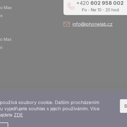
+420
602 958 002
ro Max
Po - Ne 10 - 20 hod.
ro
info@iphonelab.cz
ro Max
ro
používá soubory cookie. Dalším procházením
S
 vyjadřujete souhlas s jejich používáním. Více
najdete
ZDE
Copyright 2026
e-shop iPhoneLab.cz
. Všechna práva vyhrazena.