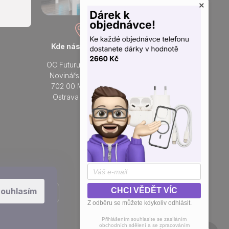
×
Kde nás najdete
Otevřeno každý den
OC Futurum Ostrava
Po - Ne:
Novinářská 3178/6
9 - 21 hod.
702 00 Moravská
Do prodejny
Ostrava a Přívoz
Přidejte se k nám na sítích
ouhlasím
CHCI VĚDĚT VÍC
Z odběru se můžete kdykoliv odhlásit.
Přihlášením souhlasíte se zasíláním
obchodních sdělení a se zpracováním