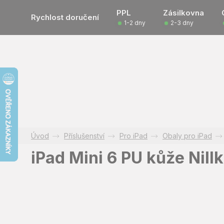
Přejít
PPL
Zásilkovna
na
Rychlost doručení
1-2 dny
2-3 dny
obsah
Příslušenství
Pro iPad
Obaly pro iPad
iPad Mini 6 PU kůže Nillk