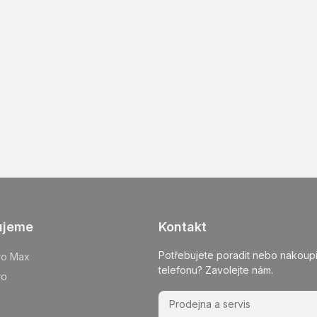
ujeme
Kontakt
Potřebujete poradit nebo nakoupi
ro Max
telefonu? Zavolejte nám.
ro
Prodejna a servis