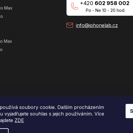
+420
602 958 002
ro Max
Po - Ne 10 - 20 hod.
ro
info@iphonelab.cz
ro Max
ro
používá soubory cookie. Dalším procházením
S
 vyjadřujete souhlas s jejich používáním. Více
najdete
ZDE
Copyright 2026
e-shop iPhoneLab.cz
. Všechna práva vyhrazena.