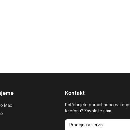
ujeme
Kontakt
Potřebujete poradit nebo nakoupi
ro Max
telefonu? Zavolejte nám.
ro
Prodejna a servis