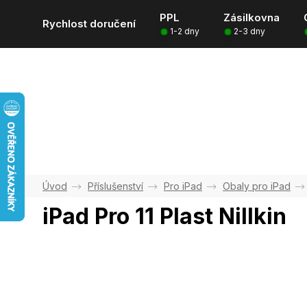
Přejít
PPL
Zásilkovna
na
Rychlost doručení
1-2 dny
2-3 dny
obsah
Příslušenství
Pro iPad
Obaly pro iPad
iPad Pro 11 Plast Nillkin