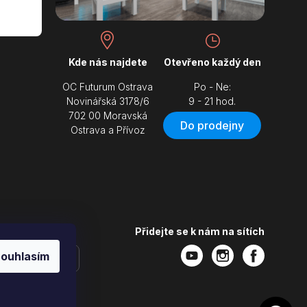
Kde nás najdete
Otevřeno každý den
OC Futurum Ostrava
Po - Ne:
Novinářská 3178/6
9 - 21 hod.
702 00 Moravská
Do prodejny
Ostrava a Přívoz
Přidejte se k nám na sítích
ouhlasím