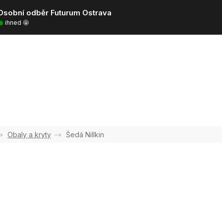
Osobní odběr Futurum Ostrava
ihned 🤩
Obaly a kryty
Šedá Nillkin