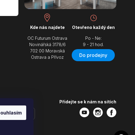
Kde nás najdete
Otevřeno každý den
OC Futurum Ostrava
Po - Ne:
Novinářská 3178/6
9 - 21 hod.
702 00 Moravská
Do prodejny
Ostrava a Přívoz
Přidejte se k nám na sítích
ouhlasím