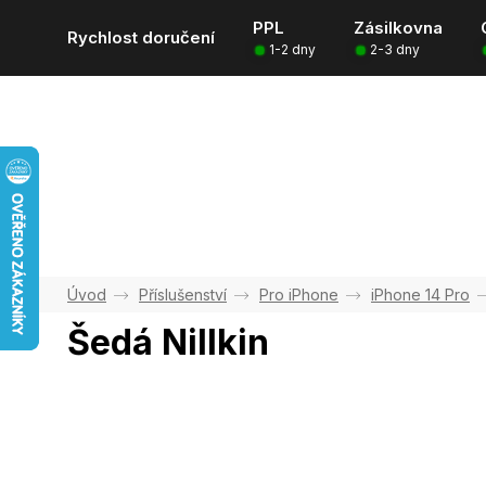
Přejít
PPL
Zásilkovna
na
Rychlost doručení
1-2 dny
2-3 dny
obsah
Příslušenství
Pro iPhone
iPhone 14 Pro
Šedá Nillkin