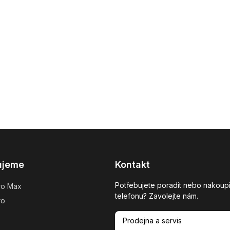
ujeme
Kontakt
Potřebujete poradit nebo nakoupi
ro Max
telefonu? Zavolejte nám.
ro
Prodejna a servis