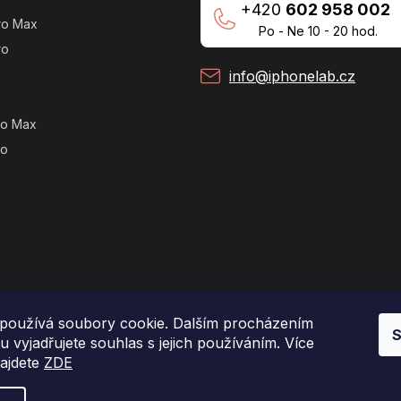
+420
602 958 002
ro Max
Po - Ne 10 - 20 hod.
ro
info@iphonelab.cz
ro Max
ro
používá soubory cookie. Dalším procházením
S
 vyjadřujete souhlas s jejich používáním. Více
najdete
ZDE
Copyright 2026
e-shop iPhoneLab.cz
. Všechna práva vyhrazena.