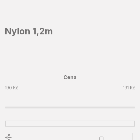
Přejít
na
obsah
Nylon 1,2m
Cena
190
Kč
191
Kč