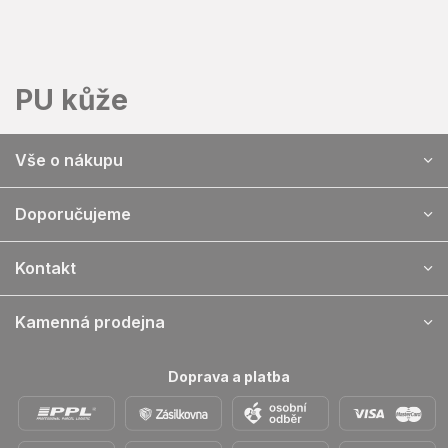
Přejít
na
obsah
PU kůže
Z
Vše o nákupu
á
p
a
Doporučujeme
t
í
Kontakt
Kamenná prodejna
Doprava a platba